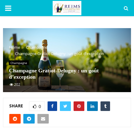
PRIMARY
MENU
Home
Champagne
Champagne Gratiot-Delugny : un goût d’exception
Champagne
Champagne Gratiot-Delugny : un goût
d’exception
202
SHARE
0