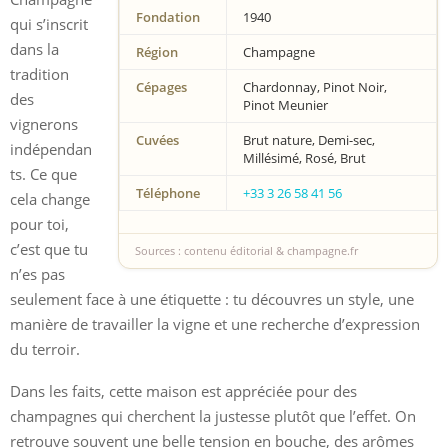
Fondation
1940
qui s’inscrit
dans la
Région
Champagne
tradition
Cépages
Chardonnay, Pinot Noir,
des
Pinot Meunier
vignerons
Cuvées
Brut nature, Demi-sec,
indépendan
Millésimé, Rosé, Brut
ts. Ce que
Téléphone
+33 3 26 58 41 56
cela change
pour toi,
c’est que tu
Sources : contenu éditorial & champagne.fr
n’es pas
seulement face à une étiquette : tu découvres un style, une
manière de travailler la vigne et une recherche d’expression
du terroir.
Dans les faits, cette maison est appréciée pour des
champagnes qui cherchent la justesse plutôt que l’effet. On
retrouve souvent une belle tension en bouche, des arômes