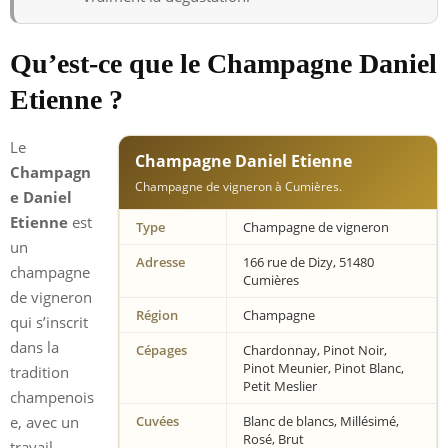
Qu’est-ce que le Champagne Daniel
Etienne ?
Le
Champagne Daniel Etienne
Champagn
Champagne de vigneron à Cumières.
e Daniel
Etienne
est
Type
Champagne de vigneron
un
Adresse
166 rue de Dizy, 51480
champagne
Cumières
de vigneron
Région
Champagne
qui s’inscrit
dans la
Cépages
Chardonnay, Pinot Noir,
Pinot Meunier, Pinot Blanc,
tradition
Petit Meslier
champenois
e, avec un
Cuvées
Blanc de blancs, Millésimé,
Rosé, Brut
travail