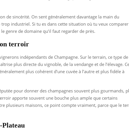
tion de sincérité. On sent généralement davantage la main du
trop industriel. Si tu es dans cette situation où tu veux comparer
 le genre de domaine qu’il faut regarder de près.
on terroir
s vignerons indépendants de Champagne. Sur le terrain, ce type de
îtrise plus directe du vignoble, de la vendange et de l’élevage. C
 généralement plus cohérent d’une cuvée à l’autre et plus fidèle à
e réputée pour donner des champagnes souvent plus gourmands, p
ce terroir apporte souvent une bouche plus ample que certains
re plusieurs maisons, ce point compte vraiment, parce que le terr
n-Plateau