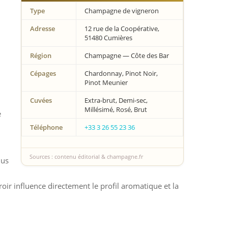
Type
Champagne de vigneron
Adresse
12 rue de la Coopérative,
51480 Cumières
Région
Champagne — Côte des Bar
Cépages
Chardonnay, Pinot Noir,
Pinot Meunier
Cuvées
Extra-brut, Demi-sec,
Millésimé, Rosé, Brut
e
Téléphone
+33 3 26 55 23 36
Sources : contenu éditorial & champagne.fr
lus
oir influence directement le profil aromatique et la