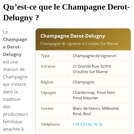
Qu’est-ce que le Champagne Derot-
Delugny ?
Le
Champagne Derot-Delugny
Champagn
Champagne de vigneron à Crouttes Sur Marne.
e Derot-
Delugny
Type
Champagne de vigneron
est une
Adresse
21 Grande Rue, 02310
maison de
Crouttes Sur Marne
Champagne
Région
Champagne
qui s’inscrit
dans la
Cépages
Chardonnay, Pinot Noir,
Pinot Meunier
tradition
des
Cuvées
Blanc de blancs, Millésimé,
producteurs
Rosé, Brut
familiaux
Téléphone
+33 3 23 82 18 18
attachés à