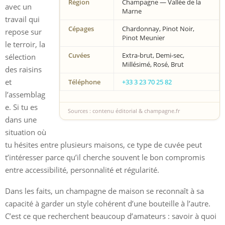
Région
Champagne — Vallée de la
avec un
Marne
travail qui
Cépages
Chardonnay, Pinot Noir,
repose sur
Pinot Meunier
le terroir, la
Cuvées
Extra-brut, Demi-sec,
sélection
Millésimé, Rosé, Brut
des raisins
et
Téléphone
+33 3 23 70 25 82
l’assemblag
e. Si tu es
Sources : contenu éditorial & champagne.fr
dans une
situation où
tu hésites entre plusieurs maisons, ce type de cuvée peut
t’intéresser parce qu’il cherche souvent le bon compromis
entre accessibilité, personnalité et régularité.
Dans les faits, un champagne de maison se reconnaît à sa
capacité à garder un style cohérent d’une bouteille à l’autre.
C’est ce que recherchent beaucoup d’amateurs : savoir à quoi