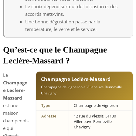
Le choix dépend surtout de l’occasion et des
accords mets-vins.
Une bonne dégustation passe par la
température, le verre et le service.
Qu’est-ce que le Champagne
Leclère-Massard ?
Le
Champagne Leclère-Massard
Champagn
Champagne de vigneron à Villeneuve Renneville
e Leclère-
Chevigny.
Massard
est une
Type
Champagne de vigneron
maison
Adresse
12 rue du Plessis, 51130
champenois
Villeneuve Renneville
Chevigny
e qui
s’inscrit