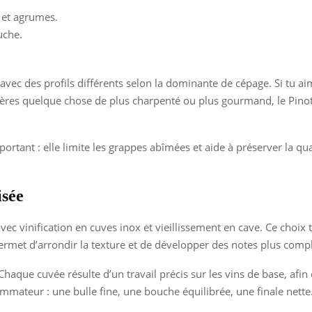
s et agrumes.
uche.
 avec des profils différents selon la dominante de cépage. Si tu a
fères quelque chose de plus charpenté ou plus gourmand, le Pinot
portant : elle limite les grappes abîmées et aide à préserver la q
isée
c vinification en cuves inox et vieillissement en cave. Ce choix t
ermet d’arrondir la texture et de développer des notes plus comp
 Chaque cuvée résulte d’un travail précis sur les vins de base, afin
ommateur : une bulle fine, une bouche équilibrée, une finale nette