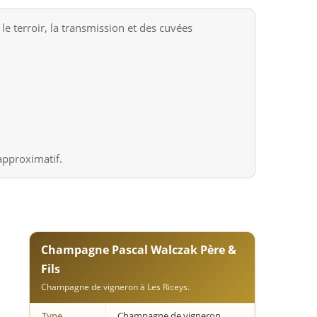
 terroir, la transmission et des cuvées
approximatif.
Champagne Pascal Walczak Père &
Fils
Champagne de vigneron à Les Riceys.
Type
Champagne de vigneron