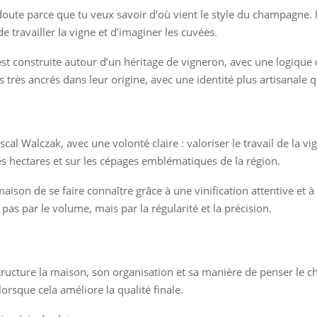
ans doute parce que tu veux savoir d’où vient le style du champagn
e travailler la vigne et d’imaginer les cuvées.
t construite autour d’un héritage de vigneron, avec une logique 
rès ancrés dans leur origine, avec une identité plus artisanale qu
al Walczak, avec une volonté claire : valoriser le travail de la v
ues hectares et sur les cépages emblématiques de la région.
aison de se faire connaître grâce à une vinification attentive et à 
s par le volume, mais par la régularité et la précision.
e structure la maison, son organisation et sa manière de penser le
orsque cela améliore la qualité finale.