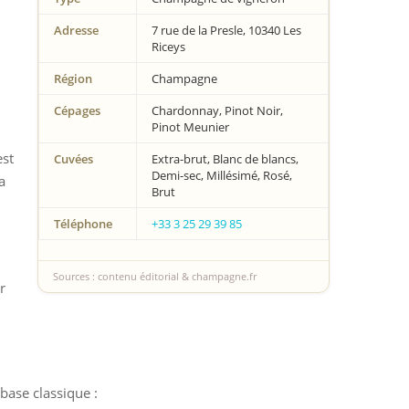
Adresse
7 rue de la Presle, 10340 Les
Riceys
Région
Champagne
Cépages
Chardonnay, Pinot Noir,
Pinot Meunier
est
Cuvées
Extra-brut, Blanc de blancs,
Demi-sec, Millésimé, Rosé,
a
Brut
Téléphone
+33 3 25 29 39 85
Sources : contenu éditorial & champagne.fr
r
base classique :