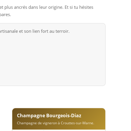
 plus ancrés dans leur origine. Et si tu hésites
pares.
anale et son lien fort au terroir.
Champagne Bourgeois-Diaz
Champagne de vigneron à Crouttes-sur-Marne.