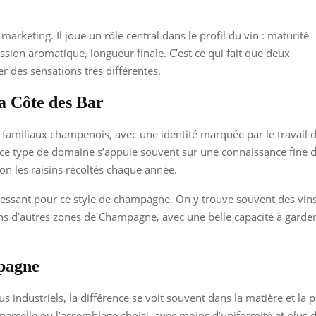
arketing. Il joue un rôle central dans le profil du vin : maturité
ession aromatique, longueur finale. C’est ce qui fait que deux
des sensations très différentes.
a Côte des Bar
 familiaux champenois, avec une identité marquée par le travail 
in, ce type de domaine s’appuie souvent sur une connaissance fine 
elon les raisins récoltés chaque année.
éressant pour ce style de champagne. On y trouve souvent des vin
ns d’autres zones de Champagne, avec une belle capacité à garde
mpagne
 industriels, la différence se voit souvent dans la matière et l
arcelle ou l’assemblage choisi, avec moins d’uniformité et plus de