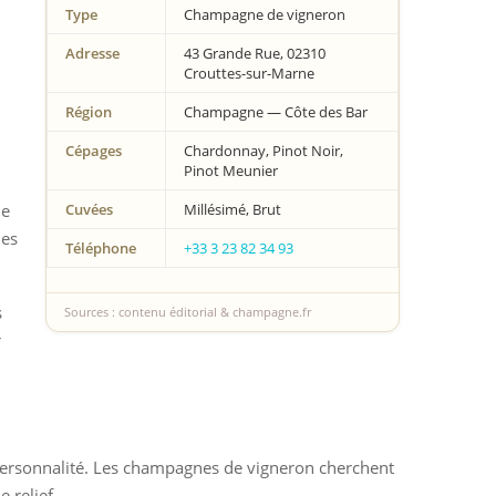
Type
Champagne de vigneron
Adresse
43 Grande Rue, 02310
Crouttes-sur-Marne
Région
Champagne — Côte des Bar
Cépages
Chardonnay, Pinot Noir,
Pinot Meunier
de
Cuvées
Millésimé, Brut
des
Téléphone
+33 3 23 82 34 93
s
Sources : contenu éditorial & champagne.fr
r
a personnalité. Les champagnes de vigneron cherchent
 relief.