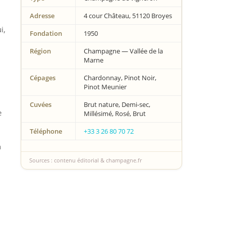
Adresse
4 cour Château, 51120 Broyes
i,
Fondation
1950
Région
Champagne — Vallée de la
Marne
Cépages
Chardonnay, Pinot Noir,
Pinot Meunier
Cuvées
Brut nature, Demi-sec,
e
Millésimé, Rosé, Brut
Téléphone
+33 3 26 80 70 72
n
Sources : contenu éditorial & champagne.fr