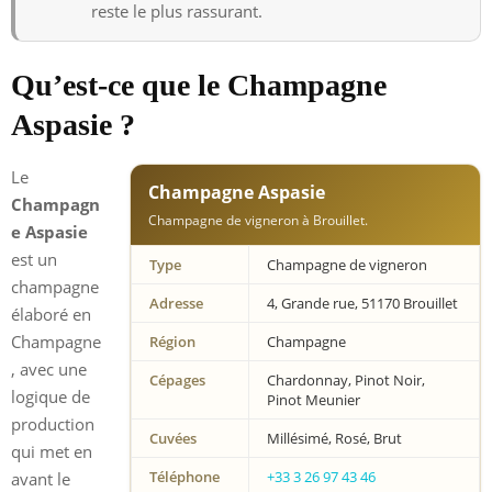
reste le plus rassurant.
Qu’est-ce que le Champagne
Aspasie ?
Le
Champagne Aspasie
Champagn
Champagne de vigneron à Brouillet.
e Aspasie
est un
Type
Champagne de vigneron
champagne
Adresse
4, Grande rue, 51170 Brouillet
élaboré en
Champagne
Région
Champagne
, avec une
Cépages
Chardonnay, Pinot Noir,
logique de
Pinot Meunier
production
Cuvées
Millésimé, Rosé, Brut
qui met en
Téléphone
+33 3 26 97 43 46
avant le