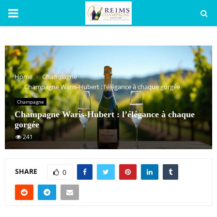
PRIMARY
MENU
Home
Champagne
Champagne Waris-Hubert : l’élégance à chaque gorgée
Champagne
Champagne Waris-Hubert : l’élégance à chaque
gorgée
241
SHARE
0