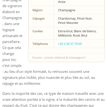
Avize
de vigneron
Région
Champagne
élaboré en
Champagne
Cépages
Chardonnay, Pinot Noir,
Pinot Meunier
, dans une
logique
Cuvées
Extra-brut, Blanc de blancs,
artisanale et
Millésimé, Rosé, Brut
parcellaire.
Téléphone
+33 3 26 57 79 05
Ce que cela
change
Sources : contenu éditorial & champagne.fr
pour toi,
c’est simple
: au lieu d’un style formaté, tu retrouves souvent une
signature plus lisible, plus nuancée et plus liée au sol, au
cépage et au millésime.
Dans la majorité des cas, ce type de maison travaille avec une
vraie attention portée à la vigne, à la maturité des raisins et au
respect du fruit. C’est ce qui donne des champagnes qui