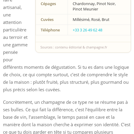
Cépages
Chardonnay, Pinot Noir,
artisanal,
Pinot Meunier
une
Cuvées
Millésimé, Rosé, Brut
attention
particulière
Téléphone
+33 3 26 49 62 48
au terroir et
une gamme
Sources : contenu éditorial & champagne.fr
pensée
pour
différents moments de dégustation. Si tu es dans une logique
de choix, ce qui compte surtout, c’est de comprendre le style
de la maison : plutôt fruité, plus structuré, plus gourmand ou
plus précis selon les cuvées.
Concrètement, un champagne de ce type ne se résume pas à
ses bulles. Ce qui fait la différence, c’est l’équilibre entre la
base de vin, l’assemblage, le temps passé en cave et la
manière dont la maison cherche à exprimer son identité. C’est
ce que tu dois garder en tête si tu compares plusieurs