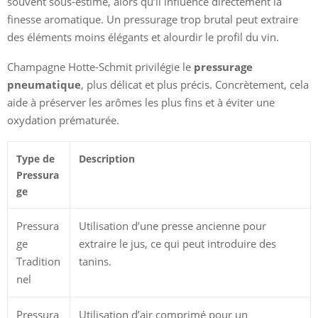
souvent sous-estimé, alors qu’il influence directement la
finesse aromatique. Un pressurage trop brutal peut extraire
des éléments moins élégants et alourdir le profil du vin.
Champagne Hotte-Schmit privilégie le
pressurage
pneumatique
, plus délicat et plus précis. Concrètement, cela
aide à préserver les arômes les plus fins et à éviter une
oxydation prématurée.
Type de
Description
Pressura
ge
Pressura
Utilisation d’une presse ancienne pour
ge
extraire le jus, ce qui peut introduire des
Tradition
tanins.
nel
Pressura
Utilisation d’air comprimé pour un