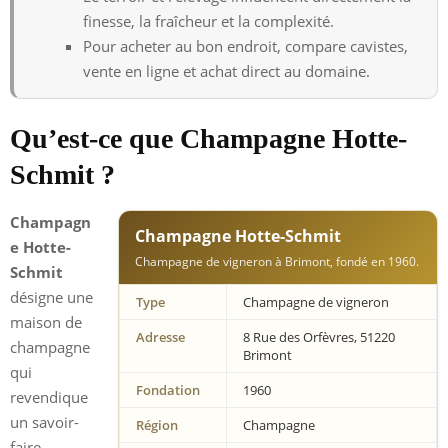
finesse, la fraîcheur et la complexité.
Pour acheter au bon endroit, compare cavistes,
vente en ligne et achat direct au domaine.
Qu’est-ce que Champagne Hotte-
Schmit ?
Champagn
Champagne Hotte-Schmit
e Hotte-
Champagne de vigneron à Brimont, fondé en 1960.
Schmit
désigne une
Type
Champagne de vigneron
maison de
Adresse
8 Rue des Orfèvres, 51220
champagne
Brimont
qui
Fondation
1960
revendique
un savoir-
Région
Champagne
faire