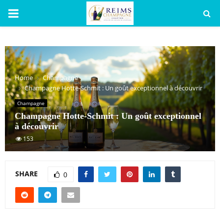
PRIMARY
MENU
Home
Champagne
Champagne Hotte-Schmit : Un goût exceptionnel à découvrir
Champagne
Champagne Hotte-Schmit : Un goût exceptionnel
à découvrir
153
SHARE
0