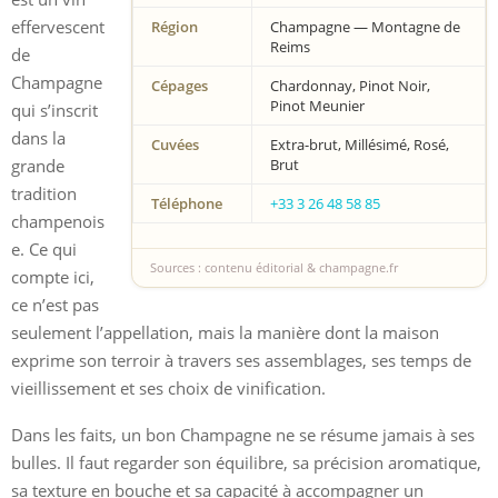
effervescent
Région
Champagne — Montagne de
Reims
de
Champagne
Cépages
Chardonnay, Pinot Noir,
Pinot Meunier
qui s’inscrit
dans la
Cuvées
Extra-brut, Millésimé, Rosé,
grande
Brut
tradition
Téléphone
+33 3 26 48 58 85
champenois
e. Ce qui
Sources : contenu éditorial & champagne.fr
compte ici,
ce n’est pas
seulement l’appellation, mais la manière dont la maison
exprime son terroir à travers ses assemblages, ses temps de
vieillissement et ses choix de vinification.
Dans les faits, un bon Champagne ne se résume jamais à ses
bulles. Il faut regarder son équilibre, sa précision aromatique,
sa texture en bouche et sa capacité à accompagner un