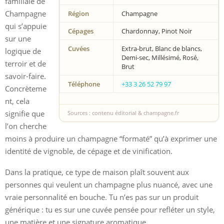
familiale de
Champagne
Région
Champagne
qui s’appuie
Cépages
Chardonnay, Pinot Noir
sur une
Cuvées
Extra-brut, Blanc de blancs,
logique de
Demi-sec, Millésimé, Rosé,
terroir et de
Brut
savoir-faire.
Téléphone
+33 3 26 52 79 97
Concrèteme
nt, cela
signifie que
Sources : contenu éditorial & champagne.fr
l’on cherche
moins à produire un champagne “formaté” qu’à exprimer une
identité de vignoble, de cépage et de vinification.
Dans la pratique, ce type de maison plaît souvent aux
personnes qui veulent un champagne plus nuancé, avec une
vraie personnalité en bouche. Tu n’es pas sur un produit
générique : tu es sur une cuvée pensée pour refléter un style,
une matière et une signature aromatique.