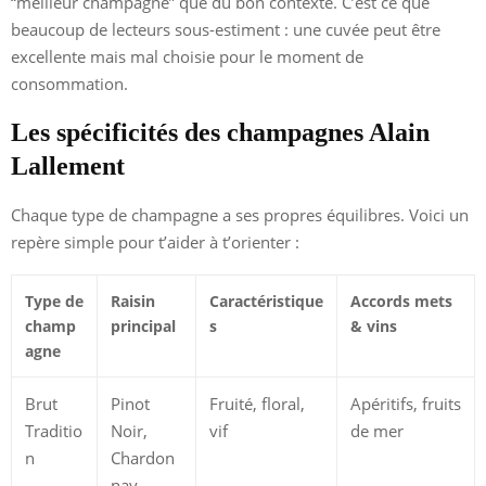
“meilleur champagne” que du bon contexte. C’est ce que
beaucoup de lecteurs sous-estiment : une cuvée peut être
excellente mais mal choisie pour le moment de
consommation.
Les spécificités des champagnes Alain
Lallement
Chaque type de champagne a ses propres équilibres. Voici un
repère simple pour t’aider à t’orienter :
Type de
Raisin
Caractéristique
Accords mets
champ
principal
s
& vins
agne
Brut
Pinot
Fruité, floral,
Apéritifs, fruits
Traditio
Noir,
vif
de mer
n
Chardon
nay