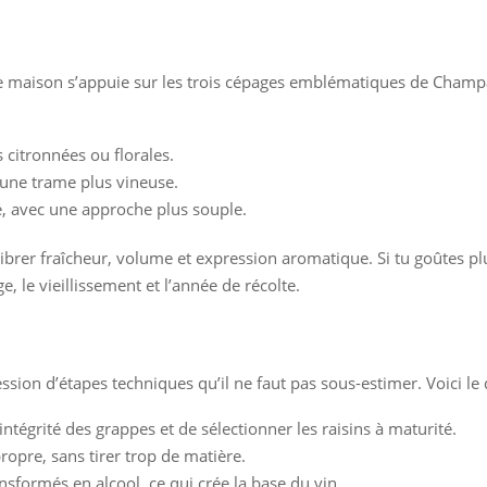
maison s’appuie sur les trois cépages emblématiques de Champa
s citronnées ou florales.
 une trame plus vineuse.
té, avec une approche plus souple.
librer fraîcheur, volume et expression aromatique. Si tu goûtes p
, le vieillissement et l’année de récolte.
ion d’étapes techniques qu’il ne faut pas sous-estimer. Voici le 
intégrité des grappes et de sélectionner les raisins à maturité.
propre, sans tirer trop de matière.
ansformés en alcool, ce qui crée la base du vin.