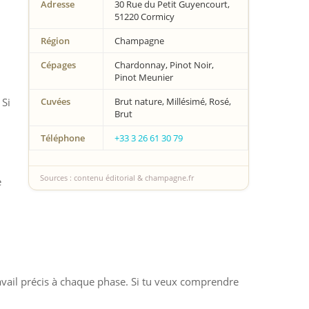
Adresse
30 Rue du Petit Guyencourt,
51220 Cormicy
Région
Champagne
Cépages
Chardonnay, Pinot Noir,
Pinot Meunier
 Si
Cuvées
Brut nature, Millésimé, Rosé,
Brut
Téléphone
+33 3 26 61 30 79
Sources : contenu éditorial & champagne.fr
e
avail précis à chaque phase. Si tu veux comprendre