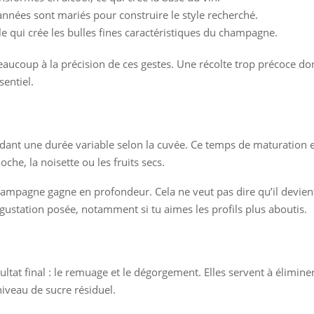
 années sont mariés pour construire le style recherché.
lle qui crée les bulles fines caractéristiques du champagne.
eaucoup à la précision de ces gestes. Une récolte trop précoce d
sentiel.
ant une durée variable selon la cuvée. Ce temps de maturation est c
e, la noisette ou les fruits secs.
e champagne gagne en profondeur. Cela ne veut pas dire qu’il dev
gustation posée, notamment si tu aimes les profils plus aboutis.
ltat final : le remuage et le dégorgement. Elles servent à éliminer
 niveau de sucre résiduel.