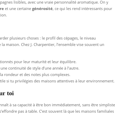
agnes lisibles, avec une vraie personnalité aromatique. On y
re
et une certaine
générosité
, ce qui les rend intéressants pour
tion.
der plusieurs choses : le profil des cépages, le niveau
e la maison. Chez J. Charpentier, l’ensemble vise souvent un
ctionnés pour leur maturité et leur équilibre.
 une continuité de style d’une année à l’autre.
 la rondeur et des notes plus complexes.
tile si tu privilégies des maisons attentives à leur environnement.
ur toi
aît à sa capacité à être bon immédiatement, sans être simpliste
e s’effondre pas à table. C’est souvent là que les maisons familia