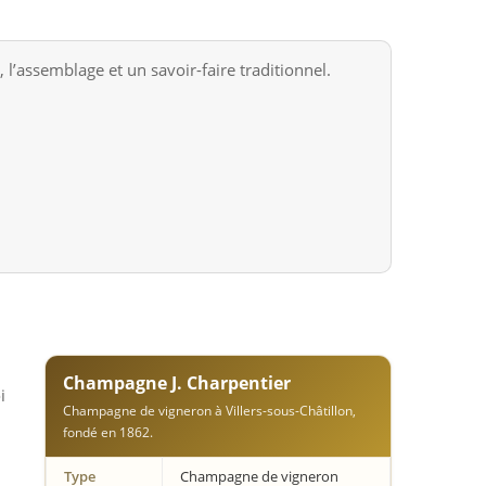
l’assemblage et un savoir-faire traditionnel.
,
Champagne J. Charpentier
i
Champagne de vigneron à Villers-sous-Châtillon,
fondé en 1862.
Type
Champagne de vigneron