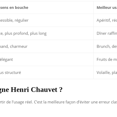
ssens en bouche
Meilleur u
essible, régulier
Apéritif, r
e, plus profond, plus long
Dîner raffi
mand, charmeur
Brunch, de
 élégant
Fruits de me
lus structuré
Volaille, p
ne Henri Chauvet ?
ir de l’usage réel. C’est la meilleure façon d’éviter une erreur cl