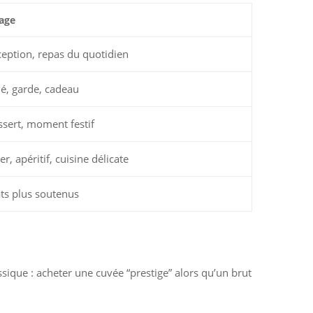
sage
éception, repas du quotidien
né, garde, cadeau
ssert, moment festif
r, apéritif, cuisine délicate
lats plus soutenus
assique : acheter une cuvée “prestige” alors qu’un brut