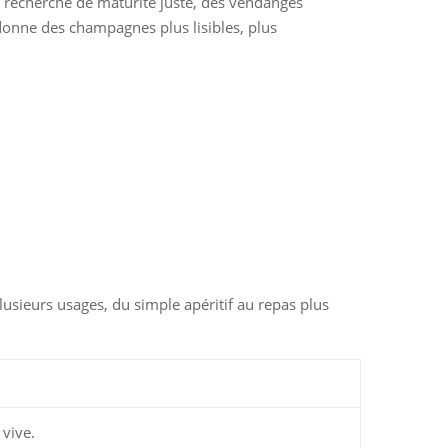
ne recherche de maturité juste, des vendanges
donne des champagnes plus lisibles, plus
usieurs usages, du simple apéritif au repas plus
 vive.