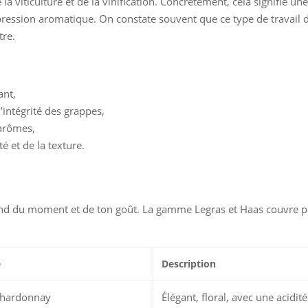
 viticulture et de la vinification. Concrètement, cela signifie u
pression aromatique. On constate souvent que ce type de travail 
tre.
ant,
’intégrité des grappes,
 arômes,
é et de la texture.
pend du moment et de ton goût. La gamme Legras et Haas couvre pl
e
Description
hardonnay
Élégant, floral, avec une acidité