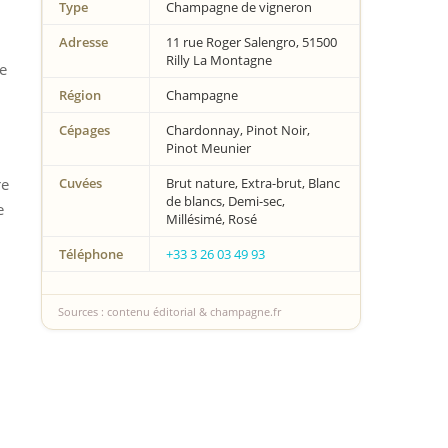
Type
Champagne de vigneron
Adresse
11 rue Roger Salengro, 51500
Rilly La Montagne
de
Région
Champagne
Cépages
Chardonnay, Pinot Noir,
Pinot Meunier
re
Cuvées
Brut nature, Extra-brut, Blanc
de blancs, Demi-sec,
e
Millésimé, Rosé
Téléphone
+33 3 26 03 49 93
Sources : contenu éditorial & champagne.fr