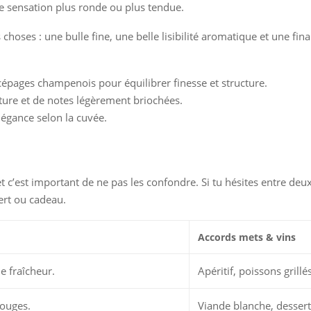
une sensation plus ronde ou plus tendue.
 choses : une bulle fine, une belle lisibilité aromatique et une fin
cépages champenois pour équilibrer finesse et structure.
ture et de notes légèrement briochées.
élégance selon la cuvée.
’est important de ne pas les confondre. Si tu hésites entre deux 
sert ou cadeau.
Accords mets & vins
le fraîcheur.
Apéritif, poissons grillé
rouges.
Viande blanche, dessert