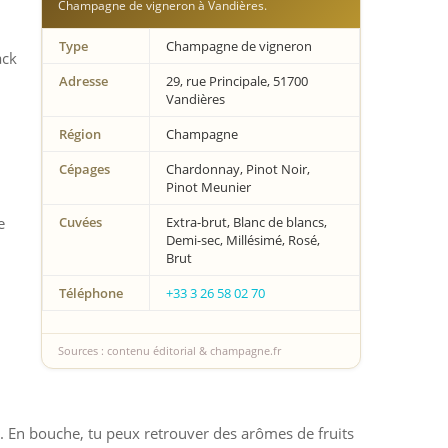
Champagne de vigneron à Vandières.
Type
Champagne de vigneron
ack
Adresse
29, rue Principale, 51700
Vandières
Région
Champagne
Cépages
Chardonnay, Pinot Noir,
Pinot Meunier
e
Cuvées
Extra-brut, Blanc de blancs,
Demi-sec, Millésimé, Rosé,
Brut
Téléphone
+33 3 26 58 02 70
Sources : contenu éditorial & champagne.fr
e. En bouche, tu peux retrouver des arômes de fruits