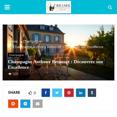
PRIMARY
MENU
Home
Champagne
Champagne Anthony Betouzet : Découvrez son Excellence
Champagne
Champagne Anthony Betouzet : Découvrez son
Excellence
123
SHARE
0