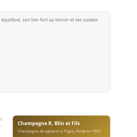
uilibré, son lien fort au terroir et ses cuvées
n
Champagne R. Blin et Fils
r
Champagne de vigneron à Trigny, fondé en 1947.