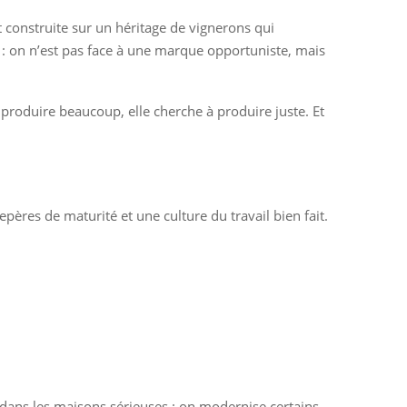
t construite sur un héritage de vignerons qui
le : on n’est pas face à une marque opportuniste, mais
 produire beaucoup, elle cherche à produire juste. Et
epères de maturité et une culture du travail bien fait.
 dans les maisons sérieuses : on modernise certains