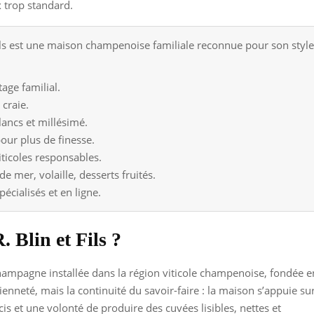
 trop standard.
ls est une maison champenoise familiale reconnue pour son style éq
age familial.
craie.
lancs et millésimé.
our plus de finesse.
ticoles responsables.
 mer, volaille, desserts fruités.
écialisés et en ligne.
 Blin et Fils ?
ampagne installée dans la région viticole champenoise, fondée e
ienneté, mais la continuité du savoir-faire : la maison s’appuie su
is et une volonté de produire des cuvées lisibles, nettes et