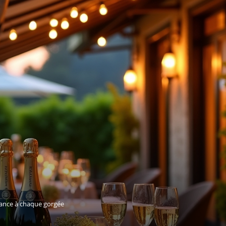
égance à chaque gorgée