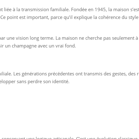
t liée à la transmission familiale. Fondée en 1945, la maison s’es
le. Ce point est important, parce qu’il explique la cohérence du sty
nt par une vision long terme. La maison ne cherche pas seulement à
sir un champagne avec un vrai fond.
amiliale. Les générations précédentes ont transmis des gestes, des r
elopper sans perdre son identité.
 conservant une logique artisanale. C’est une évolution classique