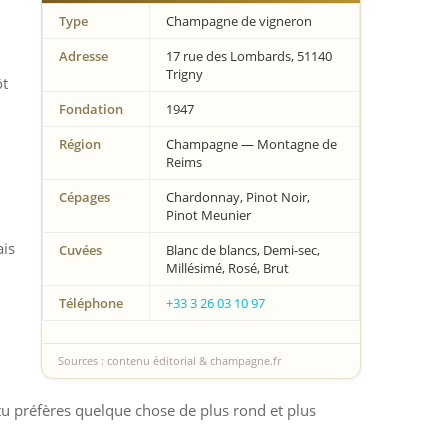
Type
Champagne de vigneron
Adresse
17 rue des Lombards, 51140
Trigny
ôt
Fondation
1947
Région
Champagne — Montagne de
Reims
Cépages
Chardonnay, Pinot Noir,
Pinot Meunier
ais
Cuvées
Blanc de blancs, Demi-sec,
Millésimé, Rosé, Brut
Téléphone
+33 3 26 03 10 97
Sources : contenu éditorial & champagne.fr
 tu préfères quelque chose de plus rond et plus