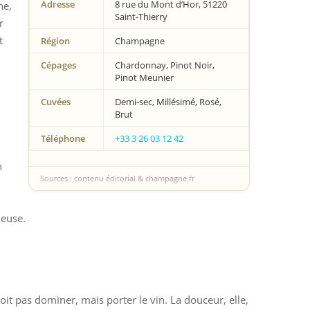
Adresse
8 rue du Mont d’Hor, 51220
ne,
Saint-Thierry
r
t
Région
Champagne
Cépages
Chardonnay, Pinot Noir,
Pinot Meunier
Cuvées
Demi-sec, Millésimé, Rosé,
Brut
Téléphone
+33 3 26 03 12 42
n
Sources : contenu éditorial & champagne.fr
meuse.
it pas dominer, mais porter le vin. La douceur, elle,