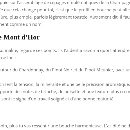
appuie sur l’assemblage de cépages emblématiques de la Champag
 que cela change pour toi, c’est que le profil en bouche peut alle
mûre, plus ample, parfois légèrement toastée. Autrement dit, il fau
ulement comme un nom.
ne Mont d’Hor
nalité, regarde ces points. Ils t’aident à savoir à quoi t’attendre
ccasion :
autour du Chardonnay, du Pinot Noir et du Pinot Meunier, avec u
vorisent la tension, la minéralité et une belle précision aromatique.
 apporte des notes de brioche, de noisette et une texture plus cré
s sont le signe d’un travail soigné et d’une bonne maturité.
oin, plus tu vas ressentir une bouche harmonieuse. L’acidité ne do