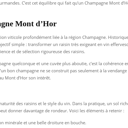
ourmandes. C’est cet équilibre qui fait qu’un Champagne Mont d’Hor
pagne Mont d’Hor
dition viticole profondément liée à la région Champagne. Histor
jectif simple : transformer un raisin très exigeant en vin efferve
ience et de sélection rigoureuse des raisins.
mpagne quelconque et une cuvée plus aboutie, c’est la cohérence ent
un bon champagne ne se construit pas seulement à la vendange : 
 au Mont d’Hor son intérêt.
a maturité des raisins et le style du vin. Dans la pratique, un sol 
e peut donner davantage de rondeur. Voici les éléments à retenir :
on minérale et une belle droiture en bouche.