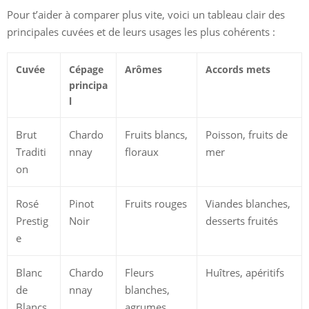
Pour t’aider à comparer plus vite, voici un tableau clair des
principales cuvées et de leurs usages les plus cohérents :
Cuvée
Cépage
Arômes
Accords mets
principa
l
Brut
Chardo
Fruits blancs,
Poisson, fruits de
Traditi
nnay
floraux
mer
on
Rosé
Pinot
Fruits rouges
Viandes blanches,
Prestig
Noir
desserts fruités
e
Blanc
Chardo
Fleurs
Huîtres, apéritifs
de
nnay
blanches,
Blancs
agrumes