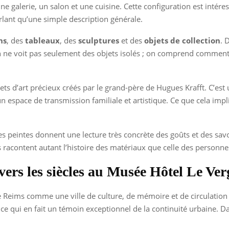
une galerie, un salon et une cuisine. Cette configuration est inté
rlant qu’une simple description générale.
ns
, des
tableaux
, des
sculptures
et des
objets de collection
. 
n ne voit pas seulement des objets isolés ; on comprend comment i
ets d’art précieux créés par le grand-père de Hugues Krafft. C’est 
espace de transmission familiale et artistique. Ce que cela impliq
res peintes donnent une lecture très concrète des goûts et des savo
 racontent autant l’histoire des matériaux que celle des personne
avers les siècles au Musée Hôtel Le Ve
eims comme une ville de culture, de mémoire et de circulation d
, ce qui en fait un témoin exceptionnel de la continuité urbaine. D