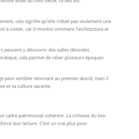
mille aisée au XIXe siècle, ce lieu est
ment, cela signifie qu’elle n’était pas seulement une
t à visiter, car il montre comment l’architecture et
teurs peuvent y découvrir des salles décorées
pratique, cela permet de relier plusieurs époques
ge peut sembler étonnant au premier abord, mais il
ie et sa culture savante.
 un cadre patrimonial cohérent. La richesse du lieu
force leur lecture. C’est un vrai plus pour