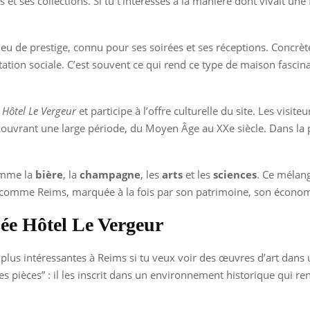
 ses collections. Si tu t’intéresses à la manière dont vivait une fa
u de prestige, connu pour ses soirées et ses réceptions. Concrète
ation sociale. C’est souvent ce qui rend ce type de maison fascinan
Hôtel Le Vergeur
et participe à l’offre culturelle du site. Les visi
couvrant une large période, du Moyen Âge au XXe siècle. Dans la 
comme la
bière
, la
champagne
, les
arts
et les
sciences
. Ce mélan
ville comme Reims, marquée à la fois par son patrimoine, son économ
sée Hôtel Le Vergeur
s plus intéressantes à Reims si tu veux voir des œuvres d’art dans
es pièces” : il les inscrit dans un environnement historique qui ren