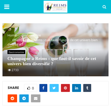
PRIMARY
MENU
Home
Gastronomie
Champagne à Reims : que faut-il savoir de cet univers bien
diversifié ?
Gastronomie
Champagne à Reims : que faut-il savoir de cet
univers bien diversifié ?
2733
SHARE
0