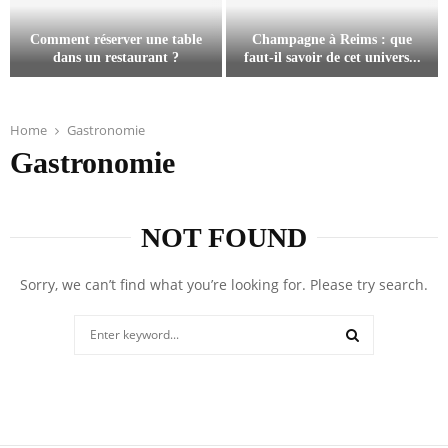
o
y
Comment réserver une table
Champagne à Reims : que
a
dans un restaurant ?
faut-il savoir de cet univers...
g
C
C
e
o
h
s
m
a
e
Home
Gastronomie
m
m
n
Gastronomie
e
p
s
n
a
o
t
g
r
NOT FOUND
r
n
i
é
e
e
s
à
l
Sorry, we can’t find what you’re looking for. Please try search.
e
R
à
r
e
t
Search
v
i
r
for:
e
m
a
SEARCH
r
s
v
u
:
e
n
q
r
e
u
s