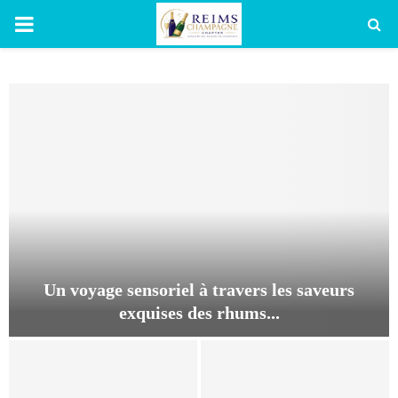
PRIMARY
MENU
Un voyage sensoriel à travers les saveurs
exquises des rhums...
U
n
v