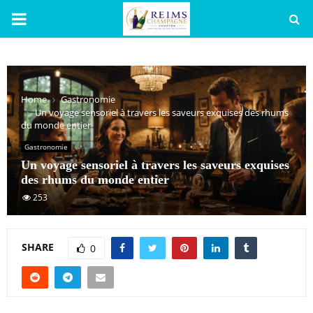
PRIMARY
MENU
Home
Gastronomie
Un voyage sensoriel à travers les saveurs exquises des rhums
du monde entier
Gastronomie
Un voyage sensoriel à travers les saveurs exquises
des rhums du monde entier
253
SHARE
0