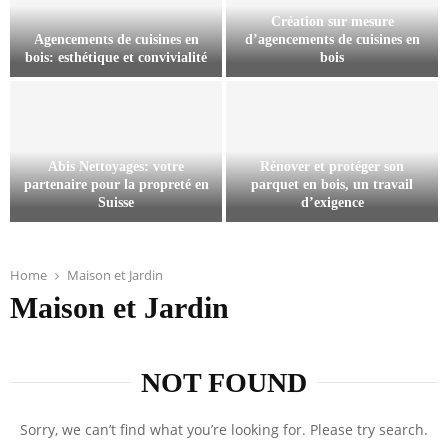
M
Création sur mesure
e
Agencements de cuisines en
d’agencements de cuisines en
n
bois: esthétique et convivialité
bois
u
A
C
i
g
r
s
e
é
e
n
a
r
Abis Nettoyages: votre
Rénover et protéger son
c
t
i
partenaire pour la propreté en
parquet en bois, un travail
e
i
e
Suisse
d’exigence
m
o
,
A
R
e
n
u
b
é
n
s
n
i
n
t
u
Home
Maison et Jardin
e
s
o
s
r
e
Maison et Jardin
N
v
d
m
x
e
e
e
e
p
t
r
c
s
e
NOT FOUND
t
e
u
u
r
o
t
i
r
t
y
p
s
e
i
Sorry, we can’t find what you’re looking for. Please try search.
a
r
i
d
s