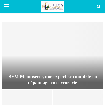
PRIMARY
MENU
BEM Menuiserie, une expertise complète en
dépannage en serrurerie
B
E
M