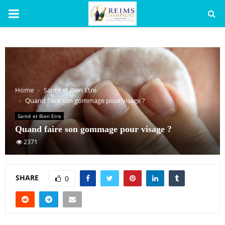
PRIMARY
MENU
Home
Santé et Bien Etre
Quand faire son gommage pour visage ?
Santé et Bien Etre
Quand faire son gommage pour visage ?
2371
SHARE
0