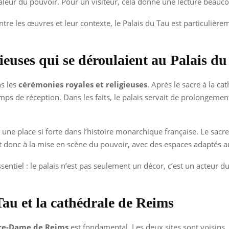
 valeur du pouvoir. Pour un visiteur, cela donne une lecture beauco
ntre les œuvres et leur contexte, le Palais du Tau est particulièrem
gieuses qui se déroulaient au Palais d
ns les
cérémonies royales et religieuses
. Après le sacre à la ca
ps de réception. Dans les faits, le palais servait de prolongemen
 place si forte dans l’histoire monarchique française. Le sacre n’
ait donc à la mise en scène du pouvoir, avec des espaces adaptés 
essentiel : le palais n’est pas seulement un décor, c’est un acteur d
 Tau et la cathédrale de Reims
re-Dame de Reims
est fondamental. Les deux sites sont voisins