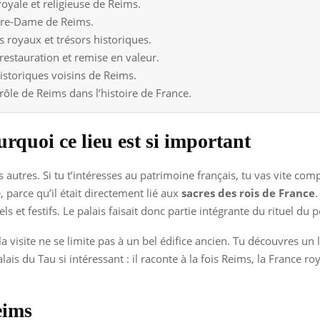
royale et religieuse de Reims.
Notre-Dame de Reims.
s royaux et trésors historiques.
estauration et remise en valeur.
historiques voisins de Reims.
ôle de Reims dans l’histoire de France.
rquoi ce lieu est si important
res. Si tu t’intéresses au patrimoine français, tu vas vite compr
 parce qu’il était directement lié aux
sacres des rois de France
.
s et festifs. Le palais faisait donc partie intégrante du rituel du 
a visite ne se limite pas à un bel édifice ancien. Tu découvres un li
ais du Tau si intéressant : il raconte à la fois Reims, la France roy
eims