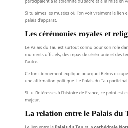
participaient à la solennité du sacre et à la mise en
Si tu aimes les musées où l’on voit vraiment le lien e
palais d’apparat.
Les cérémonies royales et reli
Le Palais du Tau est surtout connu pour son rôle da
moments officiels, des repas de cérémonie et des tem
l’autre.
Ce fonctionnement explique pourquoi Reims occupe une
une affirmation politique. Le Palais du Tau particip
Si tu t’intéresses à l’histoire de France, ce point est 
majeur.
La relation entre le Palais du
Le lien entre le
Palais du Tau
et la
cathédrale Not