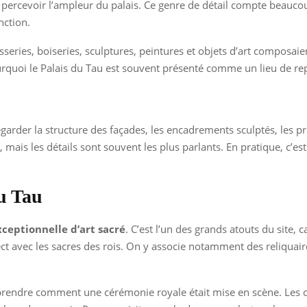
x percevoir l’ampleur du palais. Ce genre de détail compte be
nction.
isseries, boiseries, sculptures, peintures et objets d’art compos
pourquoi le Palais du Tau est souvent présenté comme un lieu de
garder la structure des façades, les encadrements sculptés, les pr
ais les détails sont souvent les plus parlants. En pratique, c’est 
du Tau
xceptionnelle d’art sacré
. C’est l’un des grands atouts du site,
ect avec les sacres des rois. On y associe notamment des reliquaire
endre comment une cérémonie royale était mise en scène. Les obje