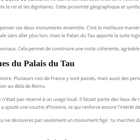
uite le roi et les dignitaires. Cette proximité géographique et symbo
ent penser ces deux monuments ensemble. C’est la meilleure maniè
le sans aller plus loin, mais le Palais du Tau apporte la suite logi
moniaux. Cela permet de construire une visite cohérente, agréable 
ques du Palais du Tau
istoire. Plusieurs rois de France y sont passés, mais aussi des pers
bien au-delà de Reims.
 n’était pas réservé à un usage local. Il faisait partie des lieux 
jouté une couche d’histoire, ce qui renforce encore l’intérêt de l
Tau, tu ne découvres pas seulement un monument figé : tu marches 