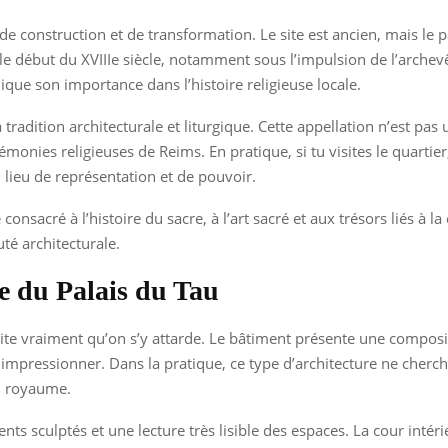
 construction et de transformation. Le site est ancien, mais le pa
t le début du XVIIIe siècle, notamment sous l’impulsion de l’archev
ue son importance dans l’histoire religieuse locale.
 tradition architecturale et liturgique. Cette appellation n’est pas 
émonies religieuses de Reims. En pratique, si tu visites le quartie
eu de représentation et de pouvoir.
nsacré à l’histoire du sacre, à l’art sacré et aux trésors liés à la 
uté architecturale.
e du Palais du Tau
 mérite vraiment qu’on s’y attarde. Le bâtiment présente une comp
mpressionner. Dans la pratique, ce type d’architecture ne cherche 
du royaume.
s sculptés et une lecture très lisible des espaces. La cour intérie