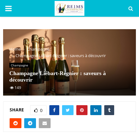
PRIMARY
MENU
Home
Champagne
Champagne Liébart-Régnier : saveurs à découvrir
Champagne
Champagne Liébart-Régnier : saveurs à
découvrir
149
SHARE
0