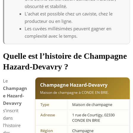
obscurité et stabilité.
L’achat est possible chez un caviste, chez le
producteur ou en ligne.
Les cuvées millésimées peuvent gagner en
complexité avec le temps.
Quelle est l’histoire de Champagne
Hazard-Devavry ?
Le
Champagne Hazard-Devavry
Champagn
Maison de champagne à CONDE EN BRIE.
e Hazard-
Devavry
Type
Maison de champagne
s’inscrit
Adresse
1 rue de Courtigy, 02330
dans
CONDE EN BRIE
l’histoire
Région
Champagne
des