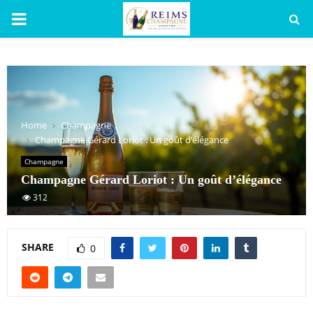
PRIMARY
MENU
Home
Champagne
Champagne Gérard Loriot : Un goût d’élégance
Champagne
Champagne Gérard Loriot : Un goût d’élégance
312
SHARE
0