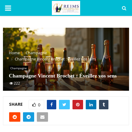
PRIMARY
MENU
Home
Champagne
Champagne Vincent Brochet : Éveillez vos sens
Champagne
Champagne Vincent Brochet : Éveillez vos sens
222
SHARE
0