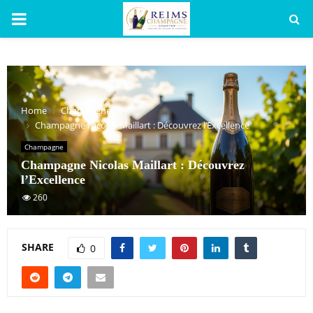
PRIMARY
MENU
Home
Champagne
Champagne Nicolas Maillart : Découvrez l’Excellence
Champagne
Champagne Nicolas Maillart : Découvrez
l’Excellence
260
SHARE
0