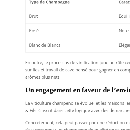
Type de Champagne
Carac
Brut
Équil
Rosé
Notes
Blanc de Blancs
Éléga
En outre, le processus de vinification joue un rôle ce
sur lies et travail de cave pensé pour gagner en comp
arômes plus nets.
Un engagement en faveur de l’env
La viticulture champenoise évolue, et les maisons l
& Fils s’inscrit dans cette logique avec des démarches
Concrètement, cela peut passer par une réduction des
c’est rassurant : un champagne de qualité ne se cons