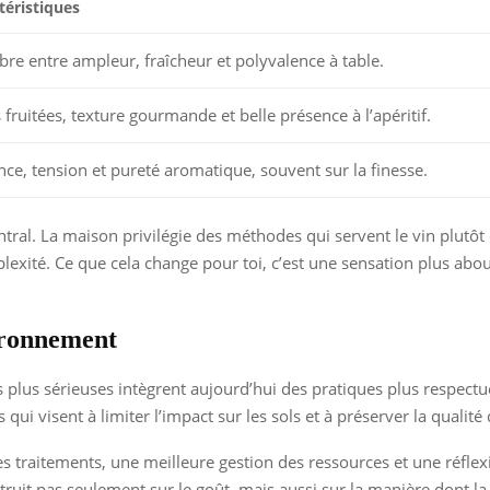
téristiques
ibre entre ampleur, fraîcheur et polyvalence à table.
 fruitées, texture gourmande et belle présence à l’apéritif.
nce, tension et pureté aromatique, souvent sur la finesse.
ntral. La maison privilégie des méthodes qui servent le vin plutôt 
lexité. Ce que cela change pour toi, c’est une sensation plus abou
ironnement
es plus sérieuses intègrent aujourd’hui des pratiques plus resp
 qui visent à limiter l’impact sur les sols et à préserver la qualit
 traitements, une meilleure gestion des ressources et une réflexi
truit pas seulement sur le goût, mais aussi sur la manière dont la