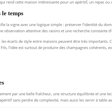
e qui rend cette maison intéressante pour un apéritif, un repas ou
s le temps
ille la vigne avec une logique simple : préserver l’identité du do
, une observation attentive des raisins et une recherche constante 
 écarts de style entre maisons peuvent être très importants. Cer
ils, l’idée est surtout de produire des champagnes cohérents, expr
es
ent par une belle fraîcheur, une structure équilibrée et une lec
’apéritif sans perdre de complexité, mais aussi les servir à table av