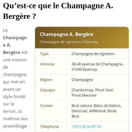
Qu’est-ce que le Champagne A.
Bergère ?
Le
Champagne A. Bergère
Champagn
Champagne de vigneron à Épernay.
e A.
Bergère
est
Type
Champagne de vigneron
une maison
Adresse
38-40 avenue de Champagne,
de
51200 Épernay
champagne
Région
Champagne
qui met en
avant un
Cépages
Chardonnay, Pinot Noir,
Pinot Meunier
style fondé
sur le
Cuvées
Brut nature, Blanc de blancs,
terroir, la
Demi-sec, Millésimé, Rosé,
Brut
maîtrise des
assemblage
Téléphone
+33 3 26 32 07 19