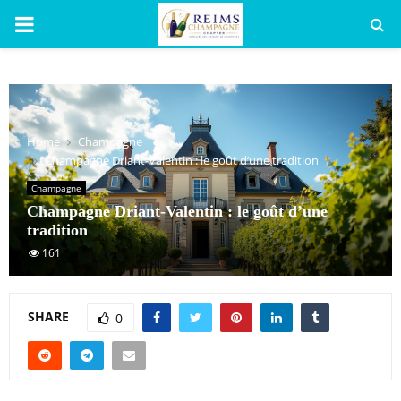
PRIMARY
MENU
Home
Champagne
Champagne Driant-Valentin : le goût d’une tradition
Champagne
Champagne Driant-Valentin : le goût d’une
tradition
161
SHARE
0