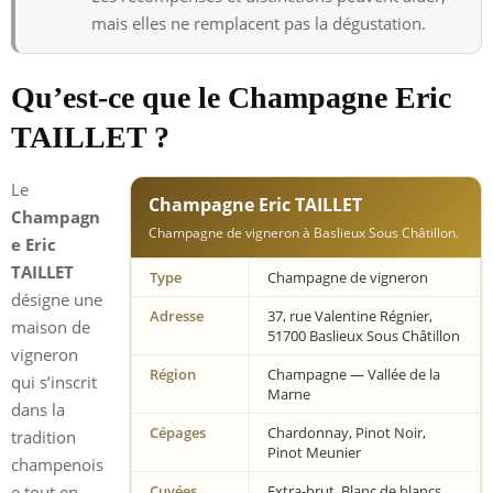
mais elles ne remplacent pas la dégustation.
Qu’est-ce que le Champagne Eric
TAILLET ?
Le
Champagne Eric TAILLET
Champagn
Champagne de vigneron à Baslieux Sous Châtillon.
e Eric
TAILLET
Type
Champagne de vigneron
désigne une
Adresse
37, rue Valentine Régnier,
maison de
51700 Baslieux Sous Châtillon
vigneron
Région
Champagne — Vallée de la
qui s’inscrit
Marne
dans la
Cépages
Chardonnay, Pinot Noir,
tradition
Pinot Meunier
champenois
e tout en
Cuvées
Extra-brut, Blanc de blancs,