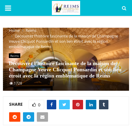
PRIMARY
MENU
Home
Reims
Découvrez l’histoire fascinante de la maison de Champagne
Veuve Clicquot Ponsardin et son lien étroit avec la région
emblématique de Reims
Reims
Découvrez l’histoire fascinante de la maison de
Champagne Veuve Clicquot Ponsardin et son lien
étroit avec la région emblématique de Reims
1728
SHARE
0