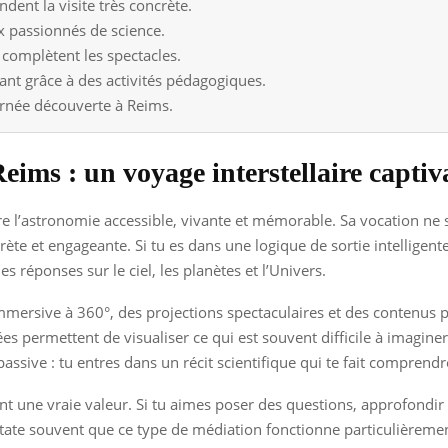
ndent la visite très concrète.
ux passionnés de science.
s complètent les spectacles.
nt grâce à des activités pédagogiques.
ournée découverte à Reims.
ims : un voyage interstellaire captiv
 l’astronomie accessible, vivante et mémorable. Sa vocation ne se l
ète et engageante. Si tu es dans une logique de sortie intelligente
s réponses sur le ciel, les planètes et l’Univers.
immersive à 360°, des projections spectaculaires et des contenus 
s permettent de visualiser ce qui est souvent difficile à imaginer
 passive : tu entres dans un récit scientifique qui te fait compren
joutent une vraie valeur. Si tu aimes poser des questions, approfo
state souvent que ce type de médiation fonctionne particulièrement