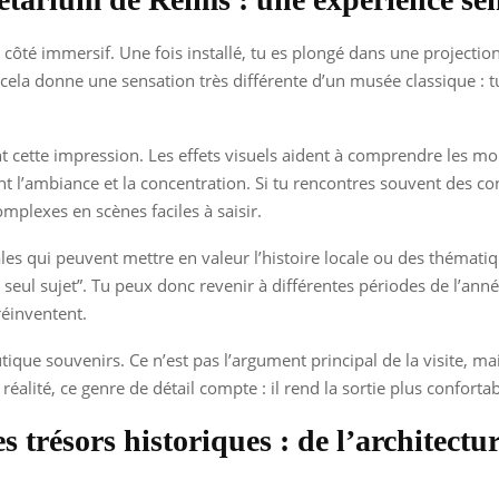
on côté immersif. Une fois installé, tu es plongé dans une project
cela donne une sensation très différente d’un musée classique : t
ent cette impression. Les effets visuels aident à comprendre les mo
nt l’ambiance et la concentration. Si tu rencontres souvent des co
mplexes en scènes faciles à saisir.
s qui peuvent mettre en valeur l’histoire locale ou des thématiques
, un seul sujet”. Tu peux donc revenir à différentes périodes de l’a
 réinventent.
ique souvenirs. Ce n’est pas l’argument principal de la visite, m
a réalité, ce genre de détail compte : il rend la sortie plus confor
es trésors historiques : de l’architec