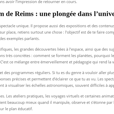
ns avoir l’impression de retourner en cours.
 de Reims : une plongée dans l’univer
pectacle unique. Il propose aussi des expositions et des contenus
sur place, retiens surtout une chose : l’objectif est de te faire 
 des exemples parlants.
ifiques, les grandes découvertes liées à l’espace, ainsi que des suj
ons très concrètes : comment se forment les planètes, pourquoi les 
’est ce mélange entre émerveillement et pédagogie qui rend la vi
 des programmes réguliers. Si tu es du genre à vouloir aller plu
ponses précises et permettent d’éclairer ce que tu as vu. Les spe
t à visualiser les échelles astronomiques, souvent difficiles à 
lles. Les ateliers pratiques, les voyages virtuels et certaines anim
etient beaucoup mieux quand il manipule, observe et s’étonne par 
sur le plan éducatif.