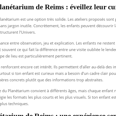
lanétarium de Reims : éveillez leur cur
Planétarium est une option très solide. Les ateliers proposés sont 
ans jargon inutile. Concrètement, les enfants peuvent découvrir la
tructurent l’Univers.
rnance entre observation, jeu et explication. Les enfants ne restent
souvent ce qui fait la différence entre une visite oubliée le lende
ype de lieu est particulièrement pertinent.
renforcent encore cet intérêt. Ils permettent d’aller au-delà des
tout si ton enfant est curieux mais a besoin d’un cadre clair pou
pères concrets plutôt que des informations trop abstraites.
che du Planétarium convient à différents âges, mais chaque enfant
égie les formats les plus courts et les plus visuels. Si ton enfant e
 plus techniques.
étarium de Reims : une expérience sen