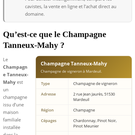
cavistes, la vente en ligne et l’achat direct au
domaine.
Qu’est-ce que le Champagne
Tanneux-Mahy ?
Le
Champagne Tanneux-Mahy
Champagn
Champagne de vigneron à Mardeuil.
e Tanneux-
Mahy
est
Type
Champagne de vigneron
un
Adresse
2 rue Jean Jaurès, 51530
champagne
Mardeuil
issu d’une
Région
Champagne
maison
familiale
Cépages
Chardonnay, Pinot Noir,
Pinot Meunier
installée
dans la