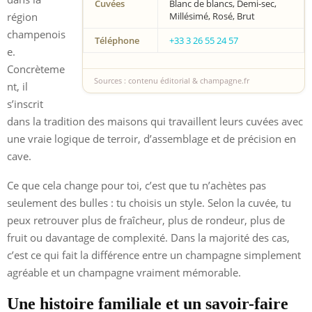
Cuvées
Blanc de blancs, Demi-sec,
région
Millésimé, Rosé, Brut
champenois
Téléphone
+33 3 26 55 24 57
e.
Concrèteme
Sources : contenu éditorial & champagne.fr
nt, il
s’inscrit
dans la tradition des maisons qui travaillent leurs cuvées avec
une vraie logique de terroir, d’assemblage et de précision en
cave.
Ce que cela change pour toi, c’est que tu n’achètes pas
seulement des bulles : tu choisis un style. Selon la cuvée, tu
peux retrouver plus de fraîcheur, plus de rondeur, plus de
fruit ou davantage de complexité. Dans la majorité des cas,
c’est ce qui fait la différence entre un champagne simplement
agréable et un champagne vraiment mémorable.
Une histoire familiale et un savoir-faire