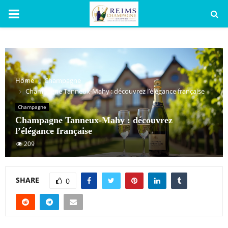
PRIMARY
MENU
Home
Champagne
Champagne Tanneux-Mahy : découvrez l’élégance française
Champagne
Champagne Tanneux-Mahy : découvrez
l’élégance française
209
SHARE
0