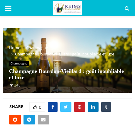
PRIMARY
MENU
Home
Champagne
Champagne Dourdon-Vieillard : goût inoubliable et luxe
Champagne
Champagne Dourdon-Vieillard : goût inoubliable
et luxe
248
SHARE
0