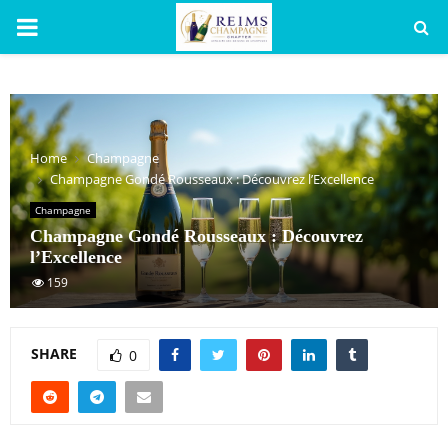
PRIMARY
MENU
Home
Champagne
Champagne Gondé Rousseaux : Découvrez l’Excellence
Champagne
Champagne Gondé Rousseaux : Découvrez
l’Excellence
159
SHARE
0