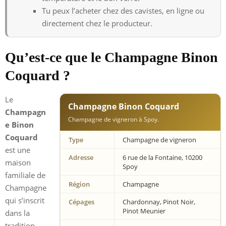
Tu peux l’acheter chez des cavistes, en ligne ou
directement chez le producteur.
Qu’est-ce que le Champagne Binon
Coquard ?
Le
Champagne Binon Coquard
Champagn
Champagne de vigneron à Spoy.
e Binon
Coquard
Type
Champagne de vigneron
est une
Adresse
6 rue de la Fontaine, 10200
maison
Spoy
familiale de
Région
Champagne
Champagne
qui s’inscrit
Cépages
Chardonnay, Pinot Noir,
Pinot Meunier
dans la
tradition