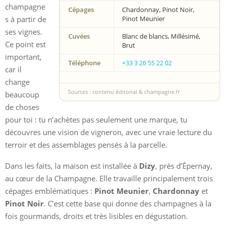
champagne
Cépages
Chardonnay, Pinot Noir,
s à partir de
Pinot Meunier
ses vignes.
Cuvées
Blanc de blancs, Millésimé,
Ce point est
Brut
important,
Téléphone
+33 3 26 55 22 02
car il
change
Sources : contenu éditorial & champagne.fr
beaucoup
de choses
pour toi : tu n’achètes pas seulement une marque, tu
découvres une vision de vigneron, avec une vraie lecture du
terroir et des assemblages pensés à la parcelle.
Dans les faits, la maison est installée à
Dizy
, près d’Épernay,
au cœur de la Champagne. Elle travaille principalement trois
cépages emblématiques :
Pinot Meunier
,
Chardonnay
et
Pinot Noir
. C’est cette base qui donne des champagnes à la
fois gourmands, droits et très lisibles en dégustation.